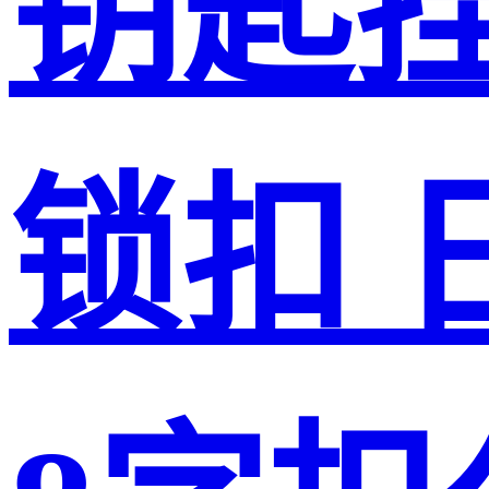
钥匙
锁扣 