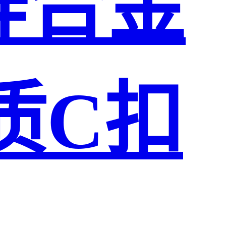
锌合金
质C扣