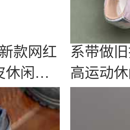
25新款网红
系带做旧
皮休闲厚
高运动休
训板鞋女