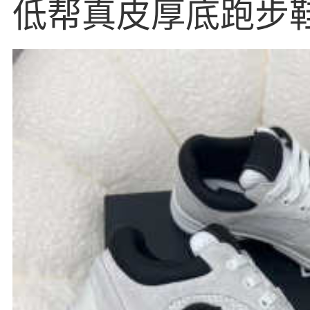
低帮真皮厚底跑步
男款夏季透气