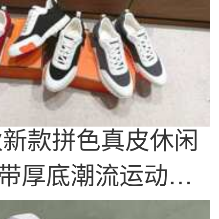
春秋新款拼色真皮休闲
带厚底潮流运动鞋
增高