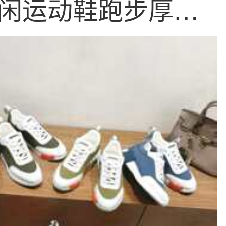
闲运动鞋跑步厚底
鞋男