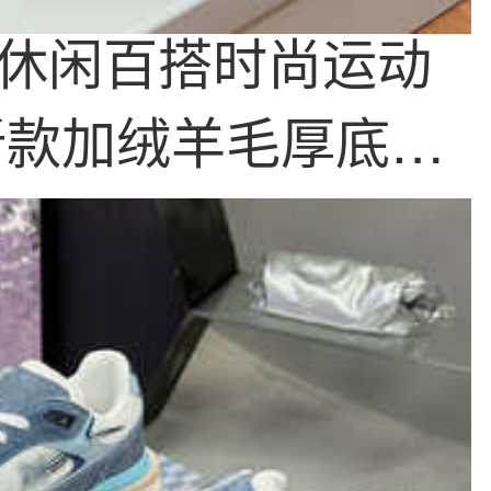
休闲百搭时尚运动
5新款加绒羊毛厚底系
闲鞋