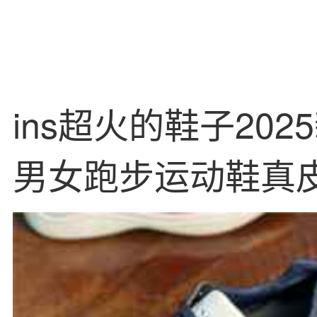
ins超火的鞋子20
男女跑步运动鞋真
底老爹鞋潮