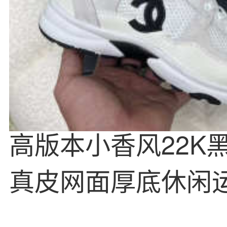
高版本小香风22K
真皮网面厚底休闲
老爹鞋情侣款