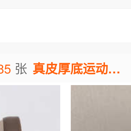
85
张
真皮厚底运动休闲鞋图片