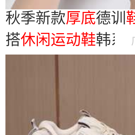
秋季新款
厚底
德训
搭
休闲
运动
鞋
韩系
鞋
女
鞋
F8862