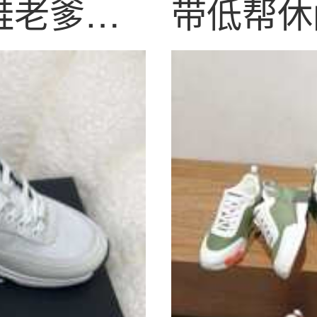
鞋老爹鞋
带低帮休
真皮老爹