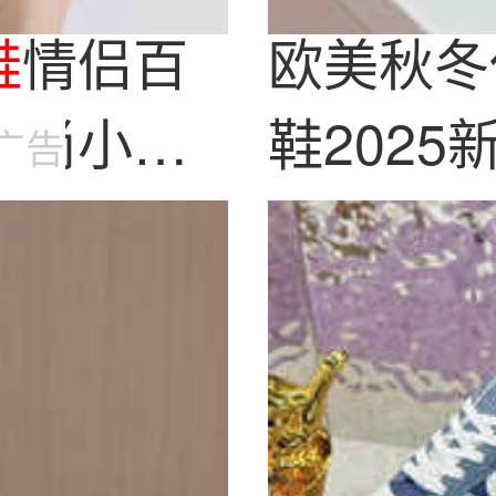
鞋
情侣百
欧美秋冬
时尚小白
鞋202
广告
带真皮休