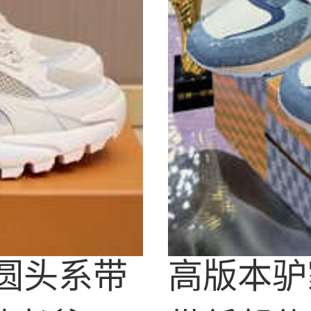
鞋圆头系带
高版本驴家