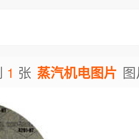
1
到
张
图
蒸汽机电图片