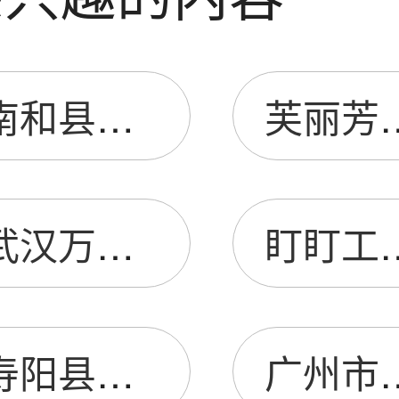
南和县侯彦坡建筑工程有限公司
芙丽
武汉万爱新能源科技有限公司
盯盯工
寿阳县小郭建材经销部
广州市番禺区