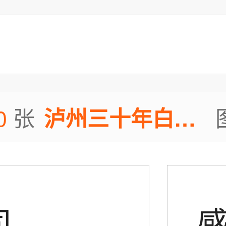
0
张
泸州三十年白酒图片
司