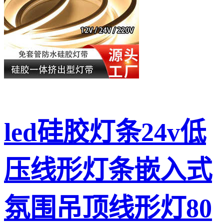
led硅胶灯条24v低
压线形灯条嵌入式
氛围吊顶线形灯80