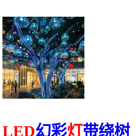
LED
幻彩
灯
带绕树