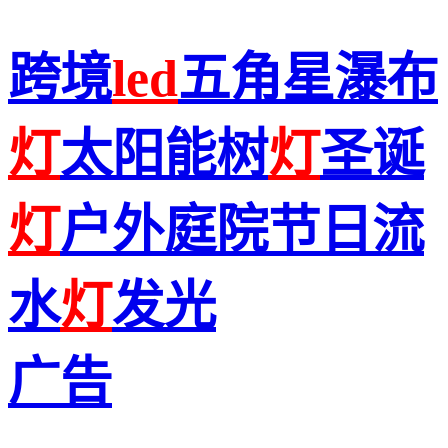
跨境
led
五角星瀑布
灯
太阳能树
灯
圣诞
灯
户外庭院节日流
水
灯
发光
广告