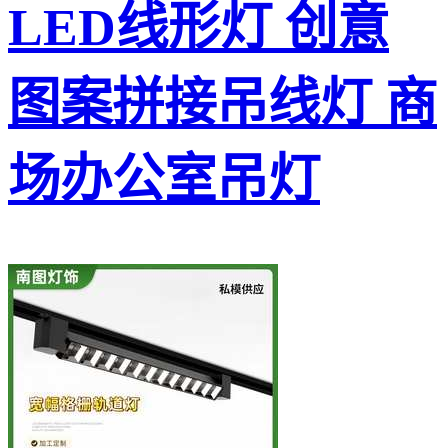
LED线形灯 创意
图案拼接吊线灯 商
场办公室吊灯