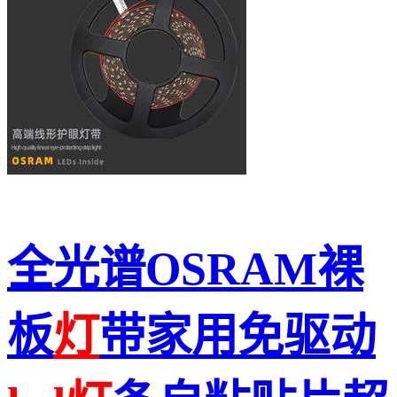
全光谱OSRAM裸
板
灯
带家用免驱动