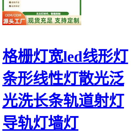
格栅灯宽led线形灯
条形线性灯散光泛
光洗长条轨道射灯
导轨灯墙灯