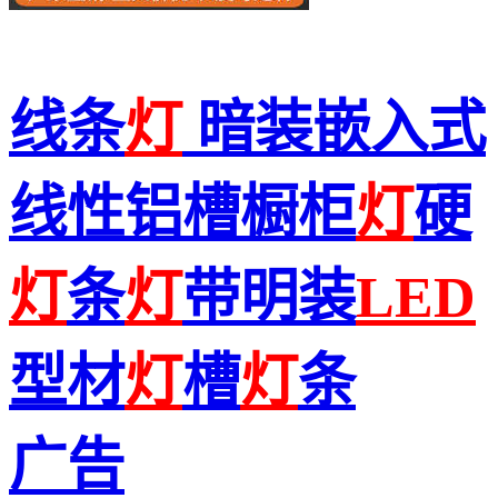
线条
灯
暗装嵌入式
线性铝槽橱柜
灯
硬
灯
条
灯
带明装
LED
型材
灯
槽
灯
条
广告