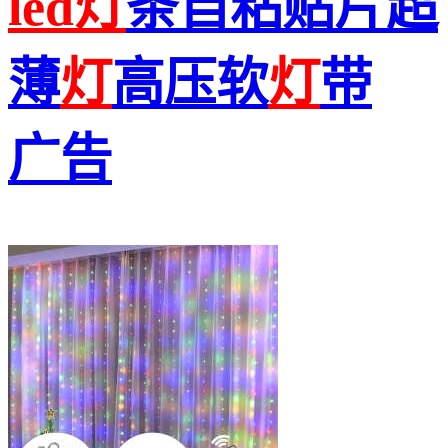
led
灯
条自粘贴片超
薄
灯
高压软
灯
带
广告