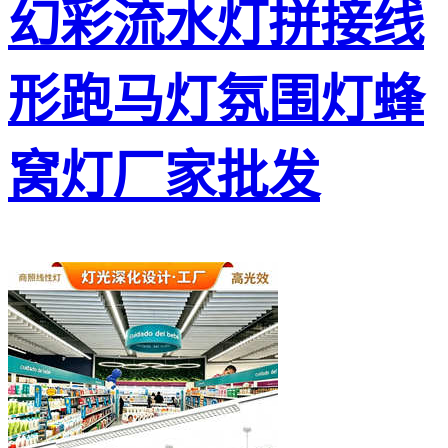
幻彩流水灯拼接线
形跑马灯氛围灯蜂
窝灯厂家批发