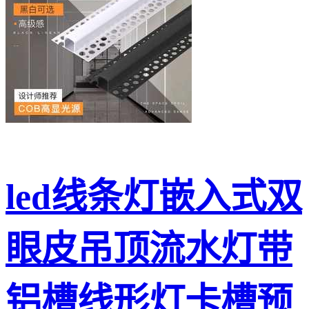
led线条灯嵌入式双
眼皮吊顶流水灯带
铝槽线形灯卡槽预