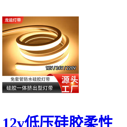
12v低压硅胶柔性