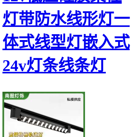
灯带防水线形灯一
体式线型灯嵌入式
24v灯条线条灯