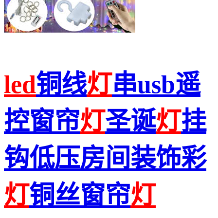
led
铜线
灯
串usb遥
控窗帘
灯
圣诞
灯
挂
钩低压房间装饰彩
灯
铜丝窗帘
灯