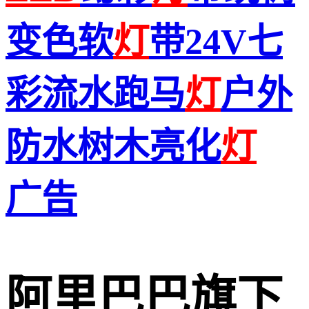
变色软
灯
带24V七
彩流水跑马
灯
户外
防水树木亮化
灯
广告
阿里巴巴旗下