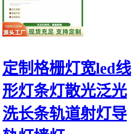
定制格栅灯宽led线
形灯条灯散光泛光
洗长条轨道射灯导