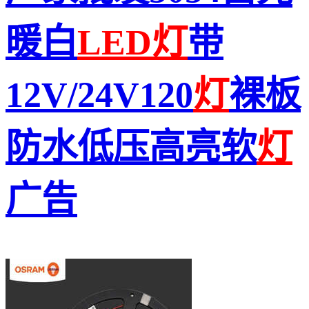
暖白
LED
灯
带
12V/24V120
灯
裸板
防水低压高亮软
灯
广告