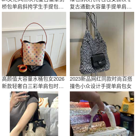
桥包单肩斜挎学生手提包学
复古通勤大容量手提单肩包
院公文包百搭
2025
高颜值大容量水桶包女2026
2023新品网红同款时尚百搭
新款轻奢白三彩单肩包时尚
撞色小众设计手提单肩包女
百搭手提斜挎