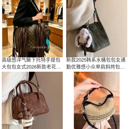
高级感洋气腋下托特手提包
新款2025韩系水桶包包女通
大包包女式2026新款老花轻
勤优雅感小众单肩斜挎包头
奢复古单肩包
层PU皮手提包