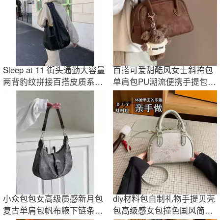
Sleep at 11 街头通勤大容量
百搭可爱甜酷风女士斜挎包
两背豹纹拼接百搭皮质系带
单肩包PU潮流便携手提包枕
手提单肩包
头包女包轻便
小众包包女高级质感新月包
diy材料包自制礼物手提贝壳
复古单肩包帆布腋下链条手
包高级感女包撞色国风简约