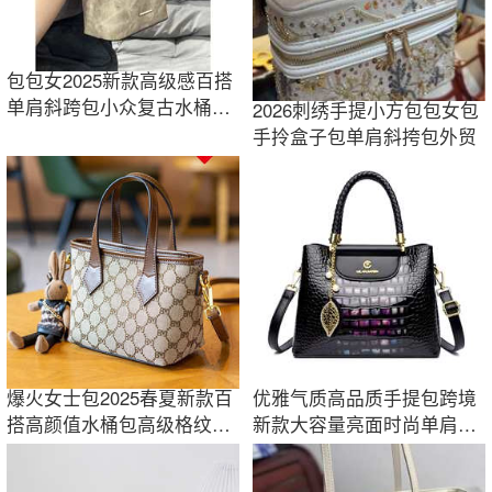
包包女2025新款高级感百搭
单肩斜跨包小众复古水桶包
2026刺绣手提小方包包女包
时尚通勤手提
手拎盒子包单肩斜挎包外贸
爆火女士包2025春夏新款百
优雅气质高品质手提包跨境
搭高颜值水桶包高级格纹单
新款大容量亮面时尚单肩包
肩手提斜跨包
高级感女包包