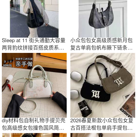
Sleep at 11 街头通勤大容量
小众包包女高级质感新月包
两背豹纹拼接百搭皮质系带
复古单肩包帆布腋下链条手
手提单肩包
提包
diy材料包自制礼物手提贝壳
2026春夏新款小众包包女复
包高级感女包撞色国风简约
古百搭法棍包单肩手提包千
通勤单肩包
禧辣妹腋下包