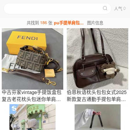
人气
186
共找到
张
pu手提单肩包图片
图片信息
中古芬家vintage手提饭盒包
伯恩秋语枕头包包女式2025
复古老花枕头包迷你单肩斜
新款复古通勤手提包单肩包
挎通勤女包
2025