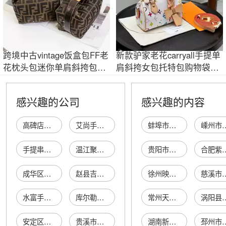
跨境中古vintage饭盒包FF老
新款驴家老花carryall手提单
花枕头包迷你单肩斜挎包迷
肩斜挎女包托特包购物袋牛
你手提女包
角包水桶包
感兴趣的公司
感兴趣的内容
高碑店市单肩斜挎手提箱包销售店（个体工商户）
艾尚手提包
蚌埠市淮上区何金琴童装商行
嵊州市金狮弹簧
手提串串香
温江聚友手提串串香店
贵阳市南明区购购壹便利店
合肥紫叶孕艺服
成华区手提式串串香店
赵县吉彩手提袋门市
徐州映雪堂生物科技有限公司
慈溪市宏健五金配件
水富手提串串餐馆
库尔勒手提串串香小吃店
常州天佳源高分子材料有限公司
涡阳县桂英农业
安定区手提小吃店
贵溪市英英手提袋加工
湖南新欧源环保科技有限公司
邳州市友鍄日