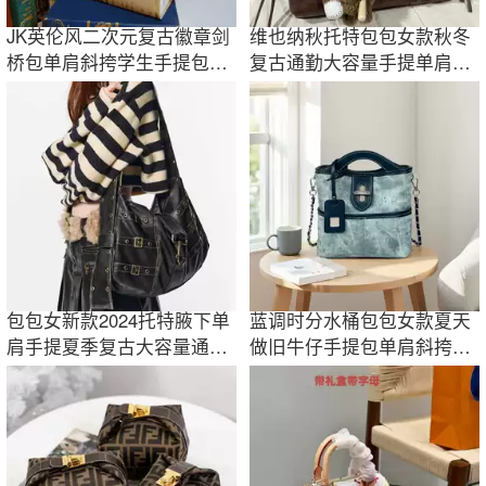
JK英伦风二次元复古徽章剑
维也纳秋托特包包女款秋冬
桥包单肩斜挎学生手提包学
复古通勤大容量手提单肩包
院公文包百搭
2025
包包女新款2024托特腋下单
蓝调时分水桶包包女款夏天
肩手提夏季复古大容量通勤
做旧牛仔手提包单肩斜挎包
黑色斜挎大包
工厂一件代发