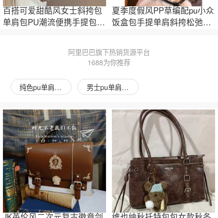
百搭可爱甜酷风女士斜挎包
夏季度假风PP草编配pu小众
单肩包PU潮流便携手提包枕
饭盒包手提单肩斜挎松弛感
头包女包轻便
小包
阿里巴巴旗下热销货源平台
1688为你推荐
纯色pu单肩包图片
男士pu单肩包图片
JK英伦风二次元复古徽章剑
维也纳秋托特包包女款秋冬