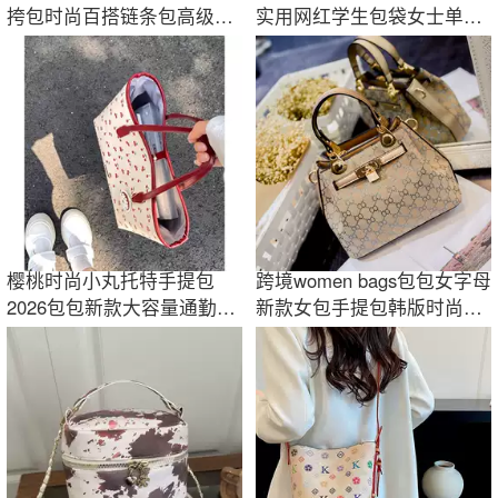
挎包时尚百搭链条包高级感
实用网红学生包袋女士单肩
单肩包
包
樱桃时尚小丸托特手提包
跨境women bags包包女字母
2026包包新款大容量通勤单
新款女包手提包韩版时尚潮
肩WW
流百搭斜挎包