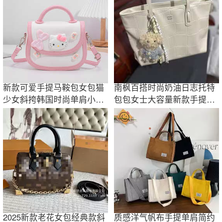
新款可爱手提马鞍包女包猫
南枫百搭时尚奶油日志托特
少女斜挎韩国时尚单肩小众
包包女士大容量新款手提单
卡通包包包女
肩包通勤
2025新款老花女包经典款斜
质感洋气帆布手提单肩简约