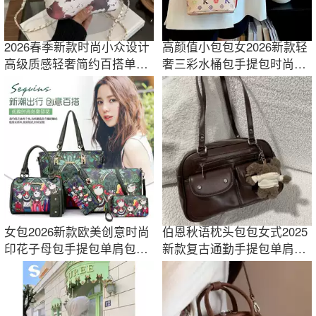
2026春季新款时尚小众设计
高颜值小包包女2026新款轻
高级质感轻奢简约百搭单肩
奢三彩水桶包手提包时尚百
斜挎手提包跨
搭单肩斜挎包
女包2026新款欧美创意时尚
伯恩秋语枕头包包女式2025
印花子母包手提包单肩包时
新款复古通勤手提包单肩包
尚六件套批发
2025