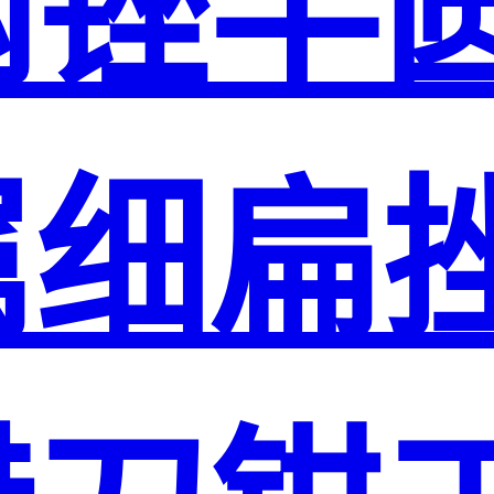
钢锉半
属细扁