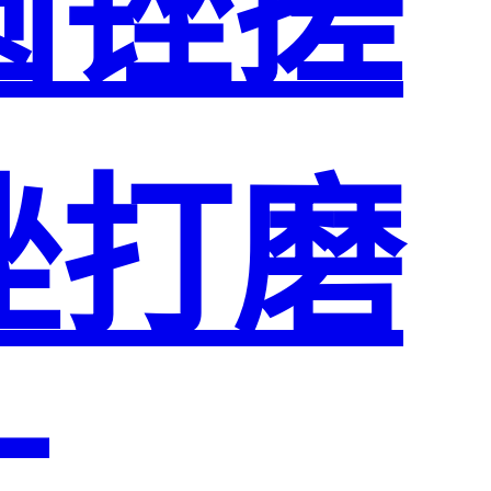
圆锉搓
挫打磨