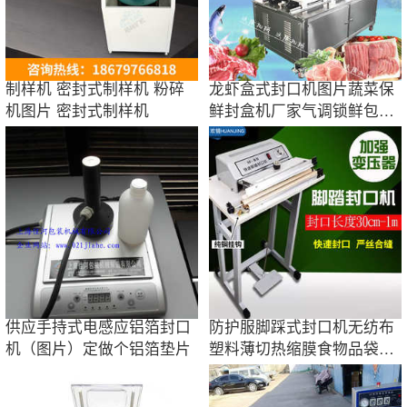
制样机 密封式制样机 粉碎
龙虾盒式封口机图片蔬菜保
机图片 密封式制样机
鲜封盒机厂家气调锁鲜包装
机鸭货封盒机
供应手持式电感应铝箔封口
防护服脚踩式封口机无纺布
机（图片）定做个铝箔垫片
塑料薄切热缩膜食物品袋子
家用一次性袖