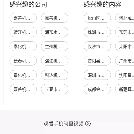
感兴趣的公司
感兴趣的内容
嘉善机械密封件工贸公司机械密封件厂
嘉善机械密封件工贸公司兴达化工机械密封件厂
松山区东蝎府羊蝎子馆
河北威硕农业技术
靖江机械密封厂
浦东水泵机械密封厂
株洲市正达泵阀制造有限公司
东莞市帕菲克义齿
奉化机械密封件总厂
兰州机械密封件厂
长沙市挚诺建材有限公司
耒阳市七家
长春机械密封有限公司
湛江机械密封件厂
昔阳县鸿刚种植专业合作社
广州市腾申服
奉化机械密封配件厂
科达机械密封件厂
深圳市沃德佳液压设备有限公司
沈阳星科电梯设
嘉善机械密封件总厂
长春市机械密封厂
成都金银鸟电子商务有限公司
新疆真心国际商