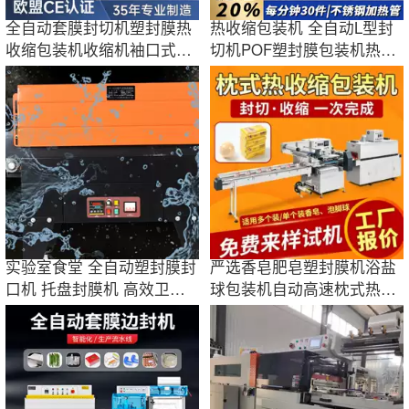
全自动套膜封切机塑封膜热
热收缩包装机 全自动L型封
收缩包装机收缩机袖口式PE
切机POF塑封膜包装机热缩
膜热收缩机
机肖卡特工厂
实验室食堂 全自动塑封膜封
严选香皂肥皂塑封膜机浴盐
口机 托盘封膜机 高效卫生
球包装机自动高速枕式热收
耐用
缩膜包装机