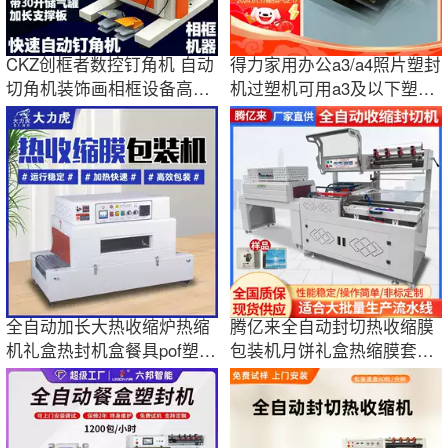
CKZ创框者数控钉角机 自动
得力家用办公a3/a4照片塑封
切角机装饰画相框设备高精
机过塑机可用a3及以下塑封
密无缝隙
膜商用相片
全自动加长大热收缩炉热缩
腾亿来全自动封切热收缩膜
机礼盒热封机盒餐具pof塑封
包装机月饼礼盒热缩膜套膜
膜包装机
套袋塑封膜机