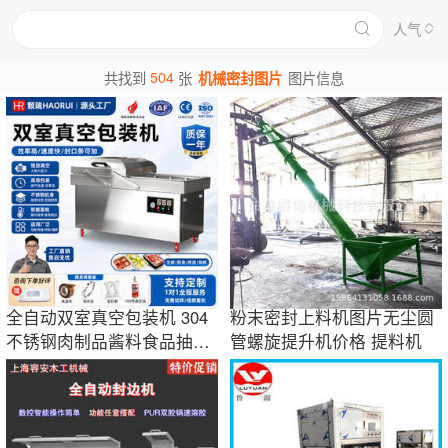
人气
504
共找到
张
机械密封图片
图片信息
全自动双室真空包装机 304
粉末密封上料机图片无尘圆
不锈钢肉制品酱料食品抽真
管螺旋提升机价格 提料机
空封口设备