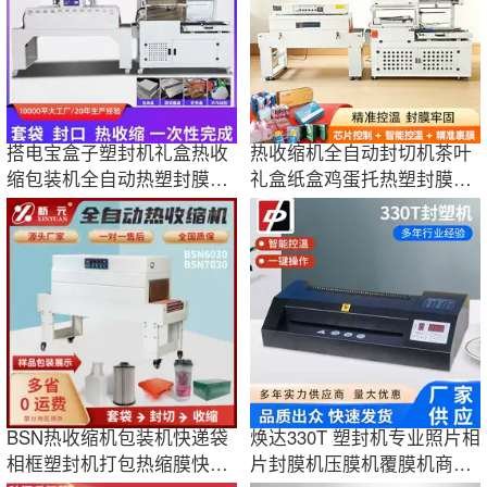
搭电宝盒子塑封机礼盒热收
热收缩机全自动封切机茶叶
缩包装机全自动热塑封膜机
礼盒纸盒鸡蛋托热塑封膜套
相框封切机
膜覆膜机包装
BSN热收缩机包装机快递袋
焕达330T 塑封机专业照片相
相框塑封机打包热缩膜快递
片封膜机压膜机覆膜机商用