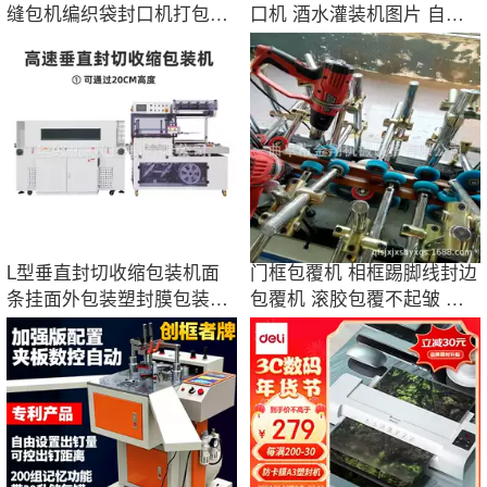
缝包机编织袋封口机打包机
口机 酒水灌装机图片 自动
锂电充电
液体包装机
L型垂直封切收缩包装机面
门框包覆机 相框踢脚线封边
条挂面外包装塑封膜包装机
包覆机 滚胶包覆不起皱 厂
气泡膜封口机
家售后终生