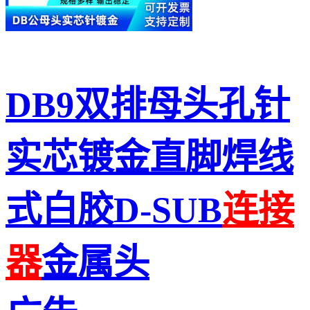
DB9双排母头孔针
实芯镀金直脚焊线
式白胶D-SUB
连接
器
金属头