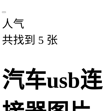
人气
共找到
5
张
汽车usb连