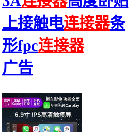
3A
连接
器
高度卧贴
上接触电
连接
器
条
形fpc
连接
器
广告