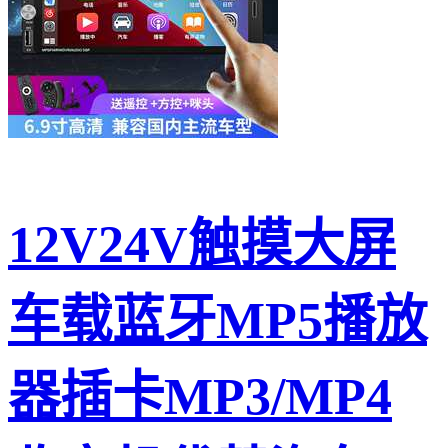
12V24V触摸大屏
车载蓝牙MP5播放
器插卡MP3/MP4