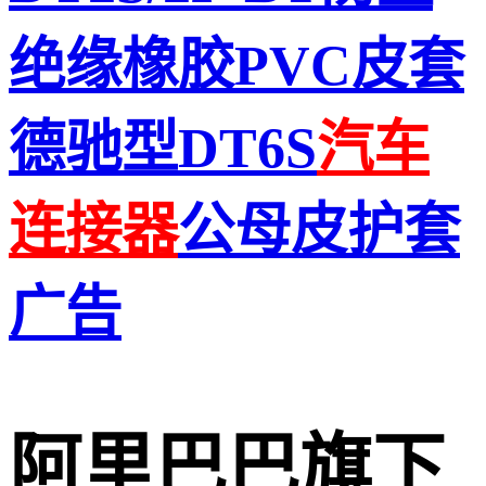
绝缘橡胶PVC皮套
德驰型DT6S
汽车
连接
器
公母皮护套
广告
阿里巴巴旗下