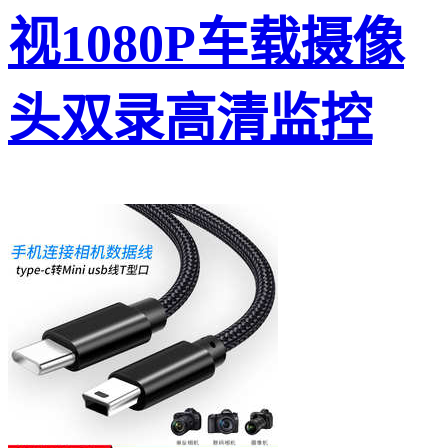
视1080P车载摄像
头双录高清监控