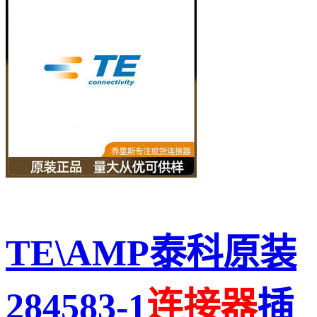
TE\AMP泰科原装
284583-1
连接
器
插