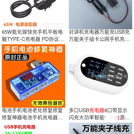
65W氮化镓快充手机平板电
对讲机充电器万能充USB充
脑TYPE-C充电器 PD协议厂
万能夹子插卡公网手机充电
家直销定制LOGO
器TYT双段宝锋
电池手机电池老化修复修复
多口USB
充电
器
8口带显示
修复神器电池手机充电器太
闪充大功率智能快
充电
源热
广告
快太耗电费
销美标多功能