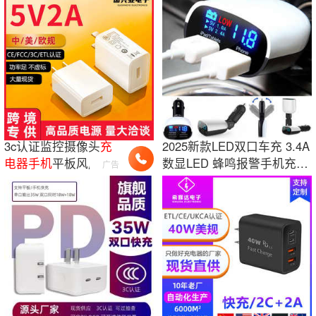
3c认证监控摄像头
充
2025新款LED双口车充 3.4A
电
器
手机
平板风扇快
数显LED 蜂鸣报警手机充电
广告
充电
头5v2a夜灯电源
器 工厂
适配
器