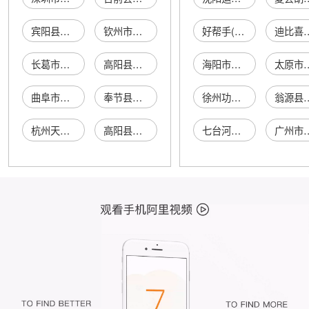
宾阳县露圩镇六卢手机充电器加工厂
钦州市钦北区平吉镇罗学英手机充电器组装厂
好帮手(天津)科技有限公司
迪比喜化学贸易(
长葛市鑫和充电器厂
高阳县伟业充电器厂
海阳市尚口水果店
太原市民营区斯
曲阜市鑫科充电器厂
奉节县丰收充电器厂
徐州功敬农业科技有限公司
翁源县熙美
杭州天汇充电器有限公司
高阳县科力达充电器厂
七台河市茄子河区亿家便利店
广州市白云区江