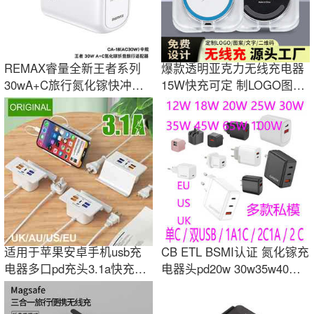
REMAX睿量全新王者系列
爆款透明亚克力无线充电器
30wA+C旅行氮化镓快冲适
15W快充可定 制LOGO图片
配器 中/欧/英规
手机无线充批发
适用于苹果安卓手机usb充
CB ETL BSMI认证 氮化镓充
电器多口pd充头3.1a快充排
电器头pd20w 30w35w40W
插支架插座
45w65w100w美规