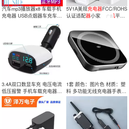
汽车mp3播放器x8 车载手机
5V1A美规
充电
器
FCC/ROHS
充电器 USB点烟器车充车载
认证适配
器
小家电
手机
平板
广告
蓝牙fm发射器
usb
充电
头快充
3.4A双口数显车充 电压电流
1套 颜色：图片色 材质：塑
低压报警 手机车载充电器
料 多功能无线充电器手表耳
平板充电器
机手机充电