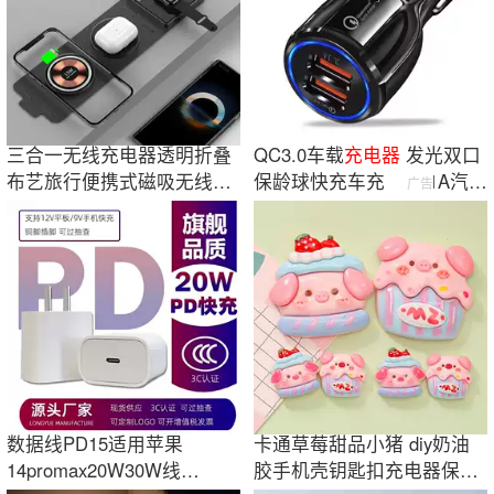
三合一无线充电器透明折叠
QC3.0车载
充电
器
发光双口
布艺旅行便携式磁吸无线充
保龄球快充车充 5V3.1A汽车
广告
适用于苹果13
手机
充电
器
数据线PD15适用苹果
卡通草莓甜品小猪 diy奶油
14promax20W30W线
胶手机壳钥匙扣充电器保护