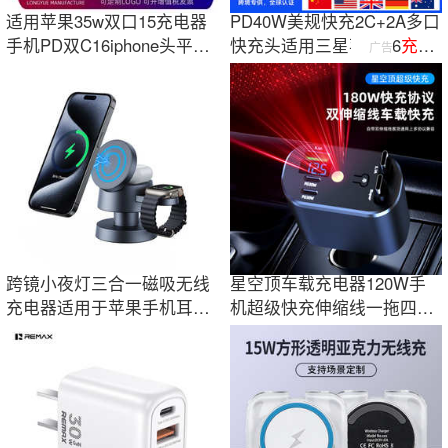
适用苹果35w双口15充电器
PD40W美规快充2C+2A多口
手机PD双C16iphone头平板
快充头适用三星苹果16
充电
广告
真PD闪充ipad
器
UL认证源厂家
跨镜小夜灯三合一磁吸无线
星空顶车载充电器120W手
充电器适用于苹果手机耳机
机超级快充伸缩线一拖四汽
手表充电支架
车usb点烟器口