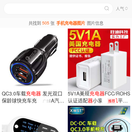
人气
505
共找到
张
手机充电器图片
图片信息
QC3.0车载
充电
器
发光双口
5V1A美规
充电
器
FCC/ROHS
保龄球快充车充 5V3.1A汽车
认证适配
器
小家电
手机
平板
广告
推荐
手机
充电
器
usb
充电
头快充