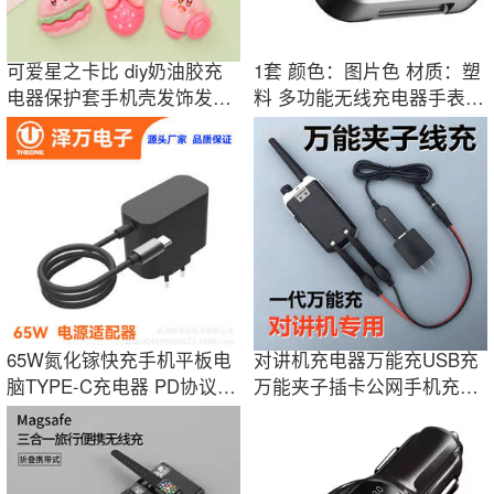
可爱星之卡比 diy奶油胶充
1套 颜色：图片色 材质：塑
电器保护套手机壳发饰发夹
料 多功能无线充电器手表耳
树脂配件材料
机手机充电
65W氮化镓快充手机平板电
对讲机充电器万能充USB充
脑TYPE-C充电器 PD协议厂
万能夹子插卡公网手机充电
家直销定制LOGO
器TYT双段宝锋