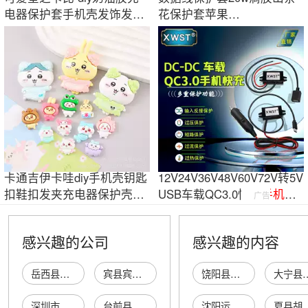
电器保护套手机壳发饰发夹
花保护套苹果
树脂配件材料
iphone15promax手机充电器
卡通吉伊卡哇diy手机壳钥匙
12V24V36V48V60V72V转5V
扣鞋扣发夹充电器保护壳冰
USB车载QC3.0快充
手机
充
广告
箱贴片材料
电
器
感兴趣的公司
感兴趣的内容
岳西县江山手机充电器加工厂
宾县宾州大江手机充电器加工厂
饶阳县诺桐金属丝网有限公司
大宁县昕福屠
深圳市龙华新区观澜长华手机充电器店
台前县后方乡贵杰手机充电器批发门市部
沈阳运来达时装有限公司
夏县胡张乡