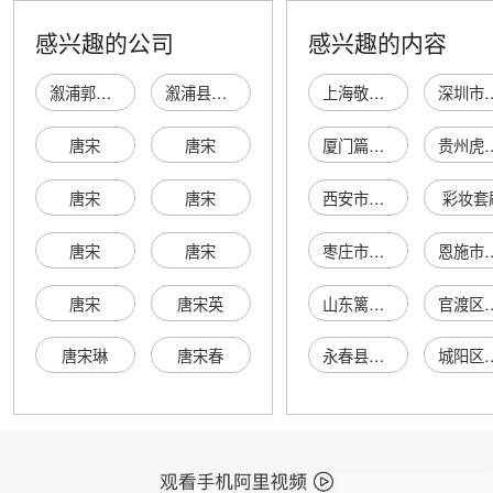
感兴趣的公司
感兴趣的内容
溆浦郭小华唐宋黄酒经销部
溆浦县舒勇唐宋黄酒经销部
上海敬闵商贸有限公司
深圳市新昌泰精密塑
唐宋
唐宋
厦门篇米商务咨询有限公司
贵州虎贲文化体育
唐宋
唐宋
西安市碑林区天的敏百货店
彩妆套
唐宋
唐宋
枣庄市山亭区迎鑫果蔬种植专业合作社
恩施市硒山之宝
唐宋
唐宋英
山东篱笆墙国际贸易有限责任公司
官渡区克军通讯
唐宋琳
唐宋春
永春县唯步潮鞋网络店
城阳区矫连本铝