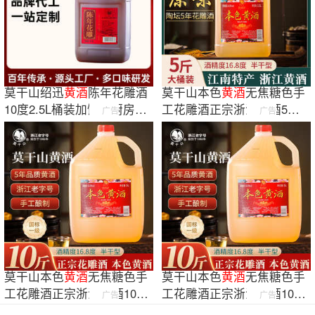
莫干山绍迅
黄酒
陈年花雕酒
莫干山本色
黄酒
无焦糖色手
10度2.5L桶装加饭酒厨房调
工花雕酒正宗浙江老酒5斤
广告
广告
味料酒陈酿
桶装家用厨用
莫干山本色
黄酒
无焦糖色手
莫干山本色
黄酒
无焦糖色手
工花雕酒正宗浙江老酒10斤
工花雕酒正宗浙江老酒10斤
广告
广告
桶装商用厨用
桶装商用厨用