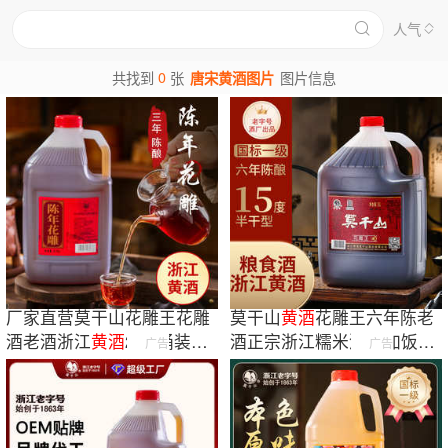
人气
0
共找到
张
唐宋黄酒图片
图片信息
厂家直营莫干山花雕王花雕
莫干山
黄酒
花雕王六年陈老
酒老酒浙江
黄酒
2.5L桶装陈
酒正宗浙江糯米酒5L加饭酒
广告
广告
酿原酿
15度纯粮酿造