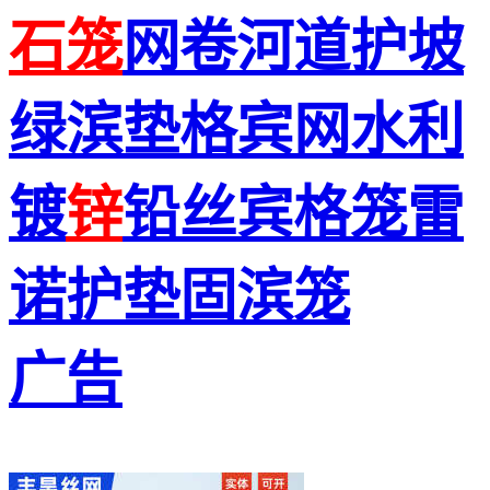
石笼
网卷河道护坡
绿滨垫格宾网水利
镀
锌
铅丝宾格笼雷
诺护垫固滨笼
广告