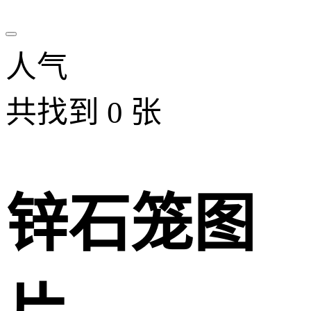
人气
共找到
0
张
锌石笼图