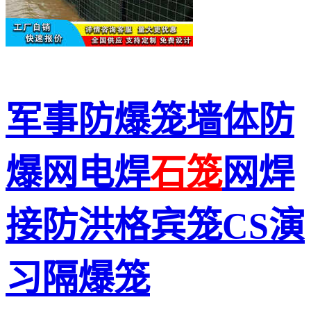
军事防爆笼墙体防
爆网电焊
石笼
网焊
接防洪格宾笼CS演
习隔爆笼