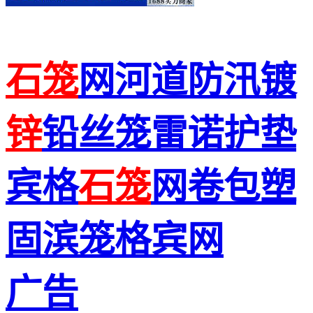
石笼
网河道防汛镀
锌
铅丝笼雷诺护垫
宾格
石笼
网卷包塑
固滨笼格宾网
广告