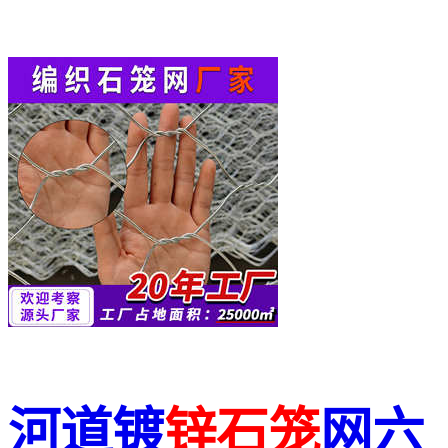
河道镀
锌
石笼
网六