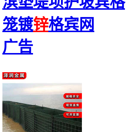
滨垫堤坝护坡宾格
笼镀
锌
格宾网
广告